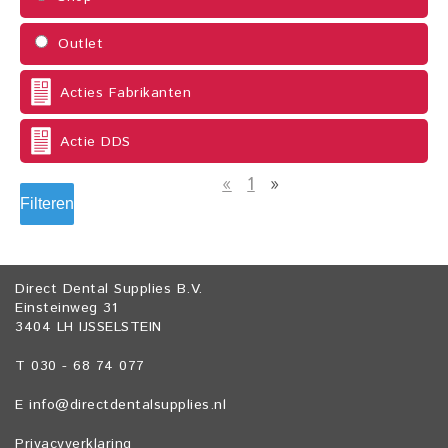
Outlet
Acties Fabrikanten
Actie DDS
«
1
»
Filteren
Direct Dental Supplies B.V.
Einsteinweg 31
3404 LH IJSSELSTEIN
T 030 - 68 74 077
E
info@directdentalsupplies.nl
Privacyverklaring