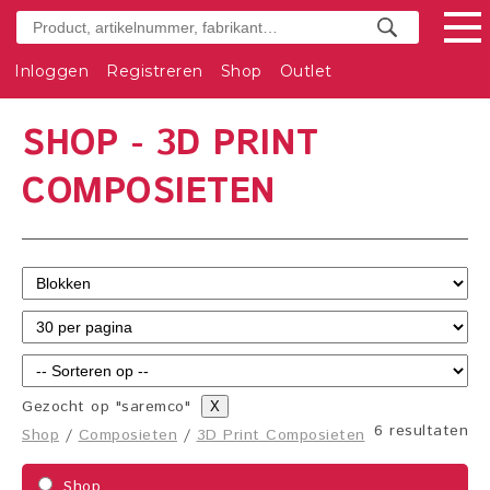
Inloggen
Registreren
Shop
Outlet
SHOP - 3D PRINT
COMPOSIETEN
Gezocht op "saremco"
X
6 resultaten
Shop
/
Composieten
/
3D Print Composieten
Shop