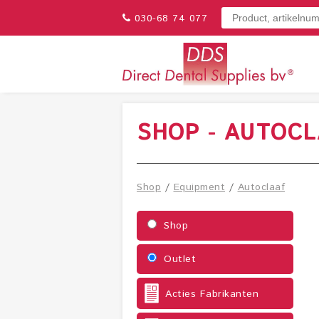
030-68 74 077
SHOP - AUTOC
Shop
/
Equipment
/
Autoclaaf
Shop
Outlet
Acties Fabrikanten