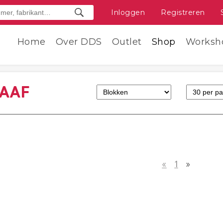
Inloggen
Registreren
Home
Over DDS
Outlet
Shop
Worksh
LAAF
«
1
»