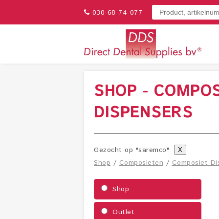
030-68 74 077
SHOP - COMPOS
DISPENSERS
Gezocht op "saremco"
X
Shop
/
Composieten
/
Composiet Di
Shop
Outlet