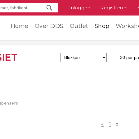
Inloggen
Registreren
Home
Over DDS
Outlet
Shop
Worksh
IET
spensers
«
1
»