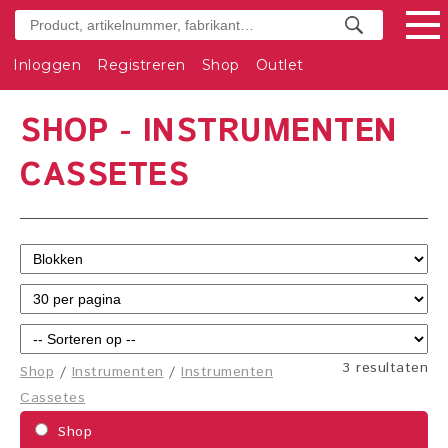
Inloggen
Registreren
Shop
Outlet
SHOP - INSTRUMENTEN
CASSETES
3 resultaten
Shop
/
Instrumenten
/
Instrumenten
Cassetes
Shop