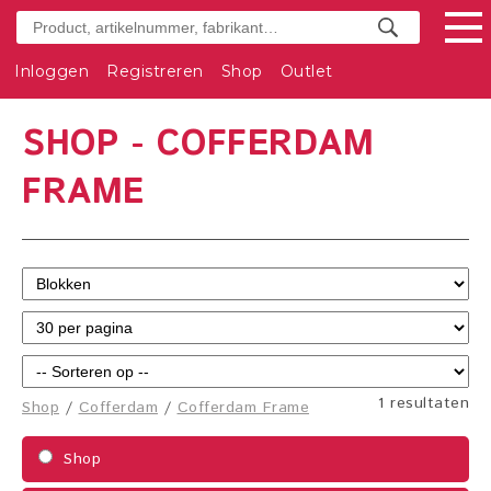
Inloggen
Registreren
Shop
Outlet
SHOP - COFFERDAM
FRAME
1 resultaten
Shop
/
Cofferdam
/
Cofferdam Frame
Shop