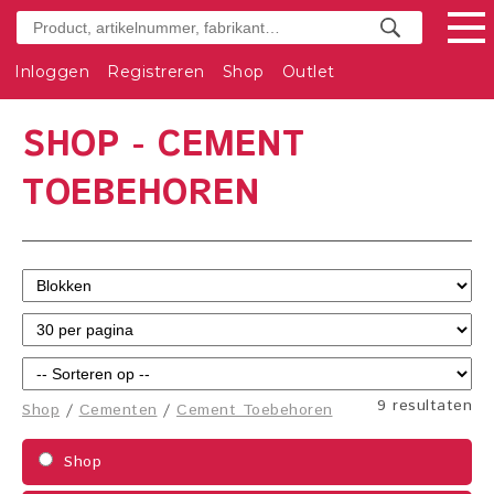
Inloggen
Registreren
Shop
Outlet
SHOP - CEMENT
TOEBEHOREN
9 resultaten
Shop
/
Cementen
/
Cement Toebehoren
Shop