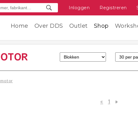
Inloggen
Registreren
Home
Over DDS
Outlet
Shop
Worksh
MOTOR
omotor
«
1
»