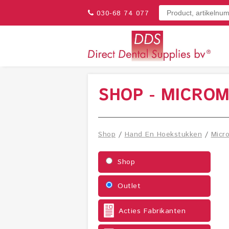
030-68 74 077
SHOP - MICRO
Shop
/
Hand En Hoekstukken
/
Micr
Shop
Outlet
Acties Fabrikanten