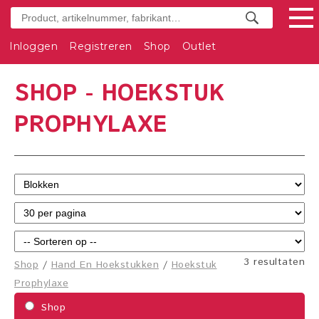
Inloggen
Registreren
Shop
Outlet
SHOP - HOEKSTUK
PROPHYLAXE
3 resultaten
Shop
/
Hand En Hoekstukken
/
Hoekstuk
Prophylaxe
Shop