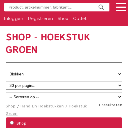
Inloggen
Registreren
Shop
Outlet
SHOP - HOEKSTUK
GROEN
1 resultaten
Shop
/
Hand En Hoekstukken
/
Hoekstuk
Groen
Shop