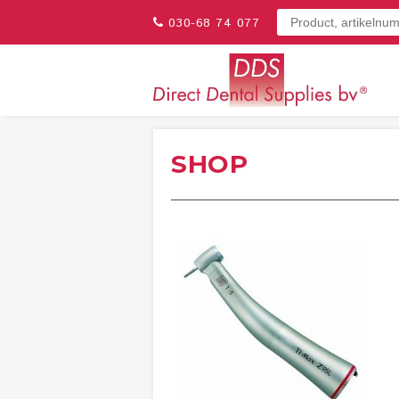
030-68 74 077
SHOP