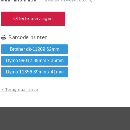
Meer informatie
www.uk.nsk-dental.com/
Offerte aanvragen
Barcode printen
Brother dk-11209 62mm
Dymo 99012 89mm x 36mm
Dymo 11356 89mm x 41mm
« Terug naar shop