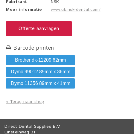
Fabrikant
NSK
Meer informatie
www.uk.nsk-dental.com/
Offerte aanvragen
Barcode printen
Brother dk-11209 62mm
Dymo 99012 89mm x 36mm
Dymo 11356 89mm x 41mm
« Terug naar shop
Direct Dental Supplies B.V.
Einsteinweg 31