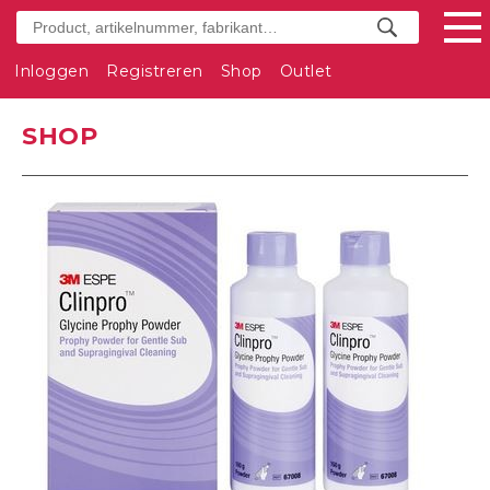
Inloggen
Registreren
Shop
Outlet
SHOP