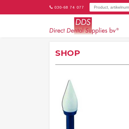
030-68 74 077
SHOP