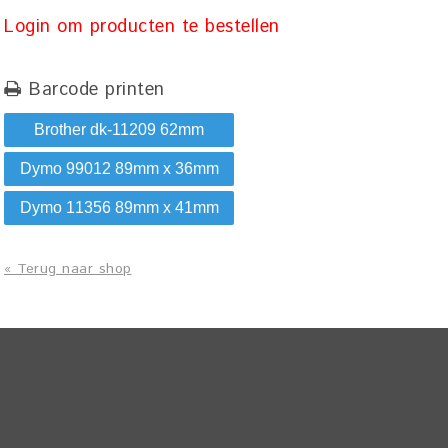
Login om producten te bestellen
Barcode printen
Brother dk-11209 62mm
Dymo 99012 89mm x 36mm
Dymo 11356 89mm x 41mm
« Terug naar shop