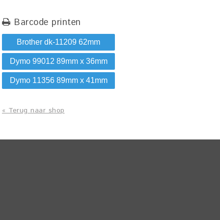
Barcode printen
Brother dk-11209 62mm
Dymo 99012 89mm x 36mm
Dymo 11356 89mm x 41mm
« Terug naar shop