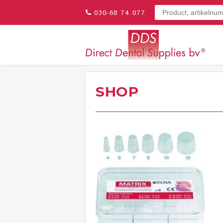
030-68 74 077
SHOP