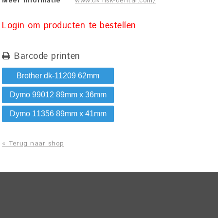
Meer informatie
www.uk.nsk-dental.com/
Login om producten te bestellen
Barcode printen
Brother dk-11209 62mm
Dymo 99012 89mm x 36mm
Dymo 11356 89mm x 41mm
« Terug naar shop