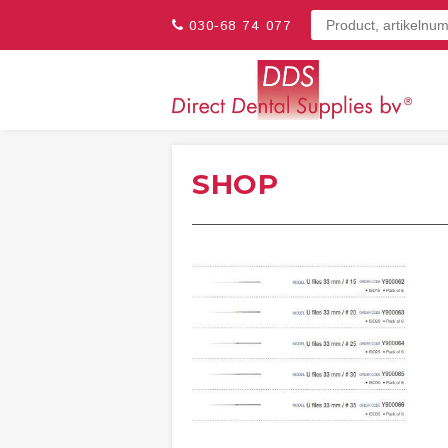
030-68 74 077
SHOP