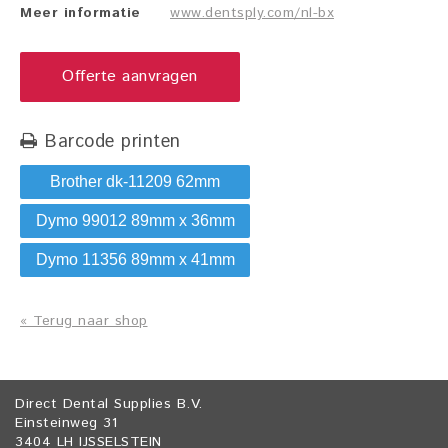
Meer informatie
www.dentsply.com/nl-bx
Offerte aanvragen
Barcode printen
Brother dk-11209 62mm
Dymo 99012 89mm x 36mm
Dymo 11356 89mm x 41mm
« Terug naar shop
Direct Dental Supplies B.V.
Einsteinweg 31
3404 LH IJSSELSTEIN