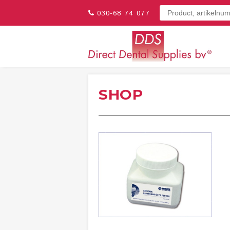
030-68 74 077
SHOP