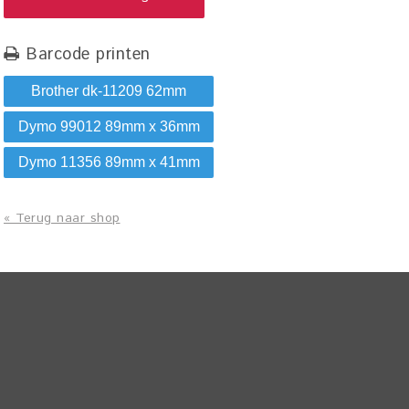
Barcode printen
Brother dk-11209 62mm
Dymo 99012 89mm x 36mm
Dymo 11356 89mm x 41mm
« Terug naar shop