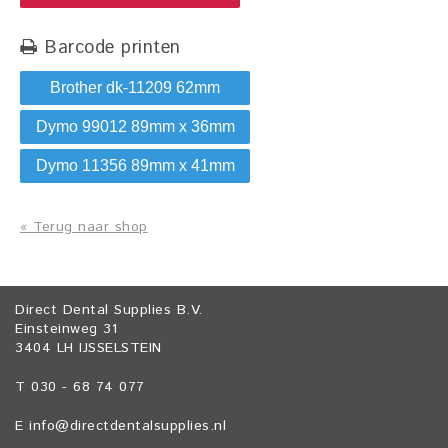
Barcode printen
Brother dk-11209 62mm
Dymo 99012 89mm x 36mm
Dymo 11356 89mm x 41mm
« Terug naar shop
Direct Dental Supplies B.V.
Einsteinweg 31
3404 LH IJSSELSTEIN
T 030 - 68 74 077
E
info@directdentalsupplies.nl