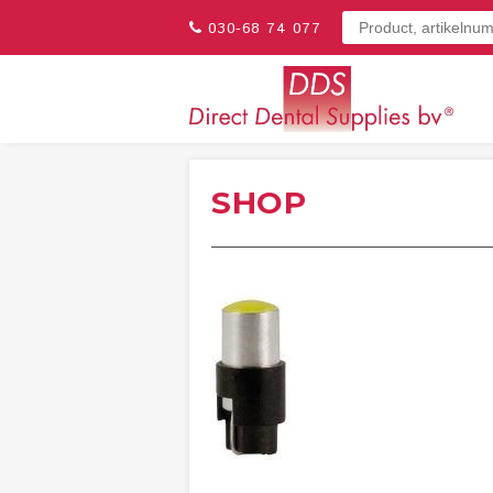
030-68 74 077
SHOP