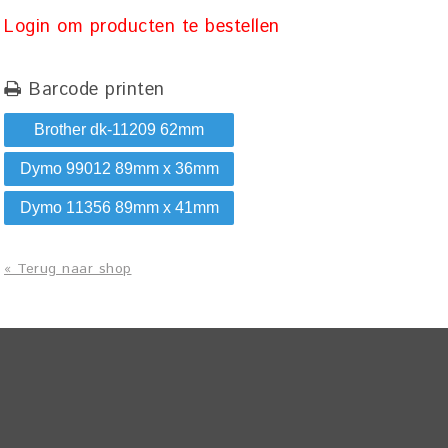
Login om producten te bestellen
Barcode printen
Brother dk-11209 62mm
Dymo 99012 89mm x 36mm
Dymo 11356 89mm x 41mm
« Terug naar shop