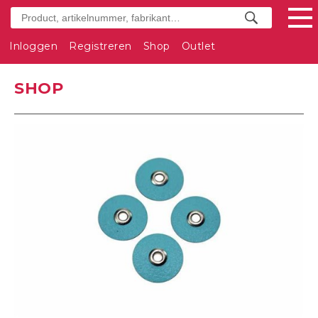
Inloggen
Registreren
Shop
Outlet
SHOP