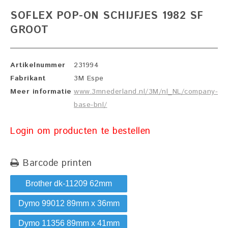
SOFLEX POP-ON SCHIJFJES 1982 SF
GROOT
Artikelnummer
231994
Fabrikant
3M Espe
Meer informatie
www.3mnederland.nl/3M/nl_NL/company-
base-bnl/
Login om producten te bestellen
Barcode printen
Brother dk-11209 62mm
Dymo 99012 89mm x 36mm
Dymo 11356 89mm x 41mm