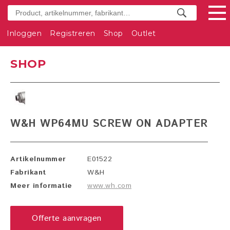
Inloggen
Registreren
Shop
Outlet
SHOP
W&H WP64MU SCREW ON ADAPTER
Artikelnummer
E01522
Fabrikant
W&H
Meer informatie
www.wh.com
Offerte aanvragen