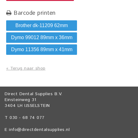
Barcode printen
Brother dk-11209 62mm
Dymo 99012 89mm x 36mm
Dymo 11356 89mm x 41mm
« Terug naar shop
Direct Dental Supplies B.V.
Einsteinweg 31
3404 LH IJSSELSTEIN
T 030 - 68 74 077
E
info@directdentalsupplies.nl