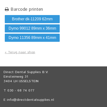
Barcode printen
Brother dk-11209 62mm
Dymo 99012 89mm x 36mm
Dymo 11356 89mm x 41mm
« Terug naar shop
Direct Dental Supplies B.V.
Einsteinweg 31
3404 LH IJSSELSTEIN
T 030 - 68 74 077
E
info@directdentalsupplies.nl