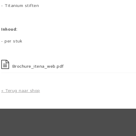
- Titanium stiften
Inhoud:
- per stuk
Brochure_itena_web.pdf
« Terug naar shop