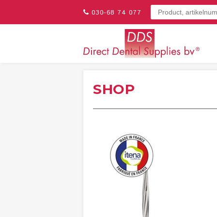
030-68 74 077
SHOP