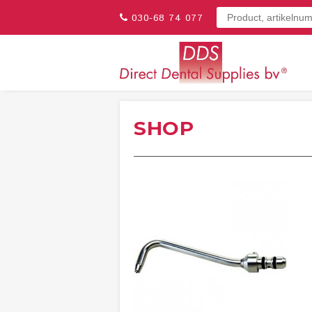
030-68 74 077
SHOP