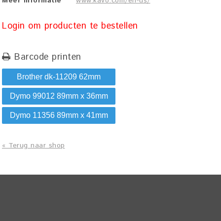
Meer informatie
www.kavo.com/en-us/
Login om producten te bestellen
Barcode printen
Brother dk-11209 62mm
Dymo 99012 89mm x 36mm
Dymo 11356 89mm x 41mm
« Terug naar shop