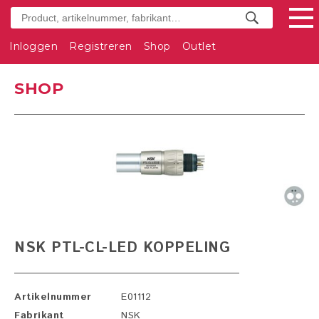
Inloggen
Registreren
Shop
Outlet
SHOP
NSK PTL-CL-LED KOPPELING
Artikelnummer
E01112
Fabrikant
NSK