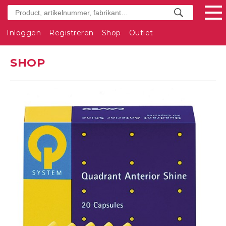
Inloggen
Registreren
Shop
Outlet
SHOP