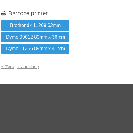
Barcode printen
Brother dk-11209 62mm
Dymo 99012 89mm x 36mm
Dymo 11356 89mm x 41mm
« Terug naar shop