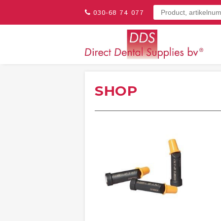
030-68 74 077
SHOP