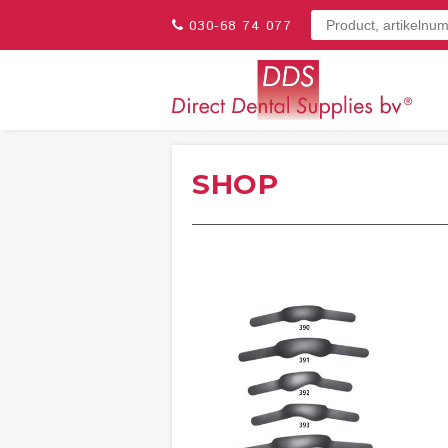
030-68 74 077
SHOP