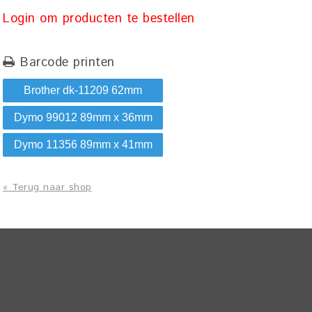
Login om producten te bestellen
Barcode printen
Brother dk-11209 62mm
Dymo 99012 89mm x 36mm
Dymo 11356 89mm x 41mm
« Terug naar shop