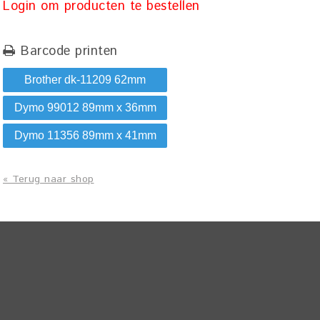
Login om producten te bestellen
Barcode printen
Brother dk-11209 62mm
Dymo 99012 89mm x 36mm
Dymo 11356 89mm x 41mm
« Terug naar shop