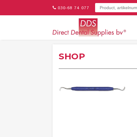
030-68 74 077
SHOP