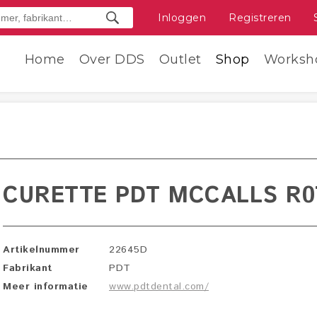
Inloggen
Registreren
Home
Over DDS
Outlet
Shop
Worksh
CURETTE PDT MCCALLS R07
Artikelnummer
22645D
Fabrikant
PDT
Meer informatie
www.pdtdental.com/