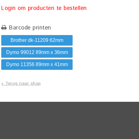
Login om producten te bestellen
Barcode printen
Brother dk-11209 62mm
Dymo 99012 89mm x 36mm
Dymo 11356 89mm x 41mm
« Terug naar shop