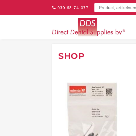
030-68 74 077
SHOP