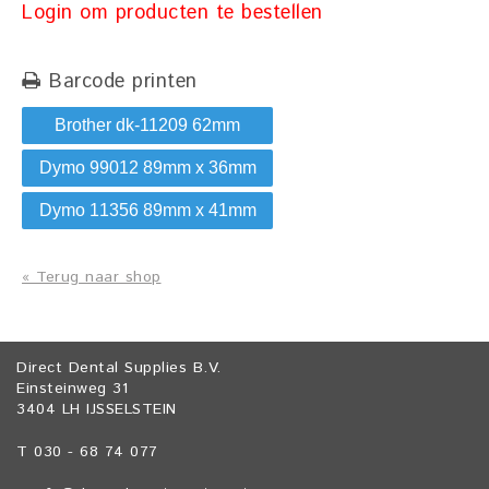
Login om producten te bestellen
Barcode printen
Brother dk-11209 62mm
Dymo 99012 89mm x 36mm
Dymo 11356 89mm x 41mm
« Terug naar shop
Direct Dental Supplies B.V.
Einsteinweg 31
3404 LH IJSSELSTEIN
T 030 - 68 74 077