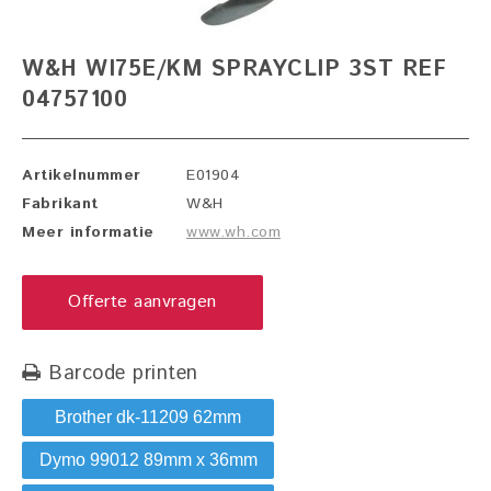
W&H WI75E/KM SPRAYCLIP 3ST REF
04757100
Artikelnummer
E01904
Fabrikant
W&H
Meer informatie
www.wh.com
Offerte aanvragen
Barcode printen
Brother dk-11209 62mm
Dymo 99012 89mm x 36mm