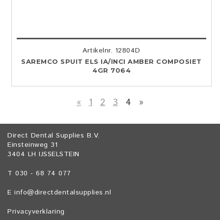
Artikelnr. 12804D
SAREMCO SPUIT ELS IA/INCI AMBER COMPOSIET
4GR 7064
«
1
2
3
4
»
Direct Dental Supplies B.V.
Einsteinweg 31
3404 LH IJSSELSTEIN
T 030 - 68 74 077
E
info@directdentalsupplies.nl
Privacyverklaring