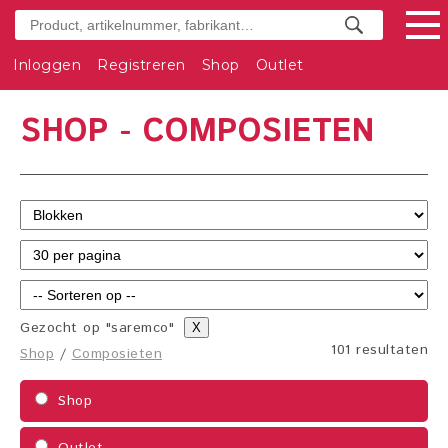
Inloggen
Registreren
Shop
Outlet
SHOP - COMPOSIETEN
Gezocht op "saremco"
X
101 resultaten
Shop
/
Composieten
Shop