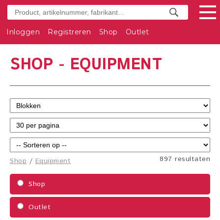
Inloggen
Registreren
Shop
Outlet
SHOP - EQUIPMENT
897 resultaten
Shop
/
Equipment
Shop
Outlet