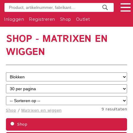
Inloggen
Registreren
Shop
Outlet
SHOP - MATRIXEN EN
WIGGEN
9 resultaten
Shop
/
Matrixen en wiggen
Shop