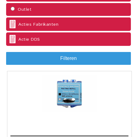
Outlet
Acties Fabrikanten
Actie DDS
Filteren