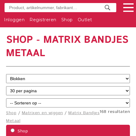
Inloggen
Registreren
Shop
Outlet
SHOP - MATRIX BANDJES
METAAL
168 resultaten
Shop
/
Matrixen en wiggen
/
Matrix Bandjes
Metaal
Shop