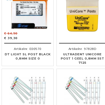
€ 64,90
€ 39,30
Artikelnr. E00570
Artikelnr. 97828D
DT LIGHT SL POST BLACK
ULTRADENT UNICORE
0,8MM SIZE 0
POST 1 GEEL 0,8MM 5ST
7125