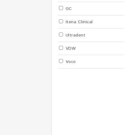
GC
Itena Clinical
Ultradent
VDW
Voco