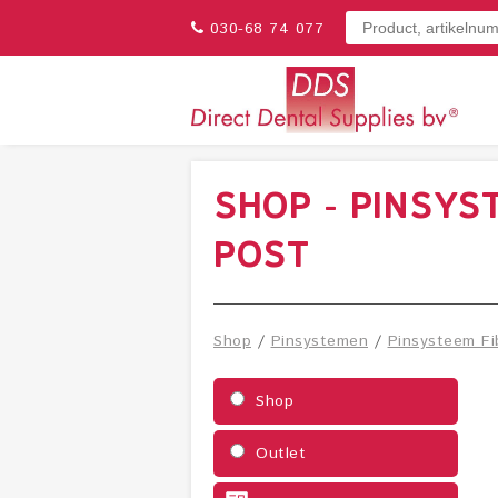
030-68 74 077
SHOP - PINSYS
POST
Shop
/
Pinsystemen
/
Pinsysteem Fi
Shop
Outlet