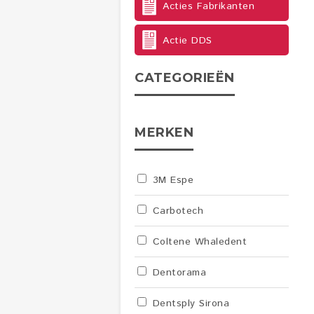
Acties Fabrikanten
Actie DDS
CATEGORIEËN
MERKEN
3M Espe
Carbotech
Coltene Whaledent
Dentorama
Dentsply Sirona