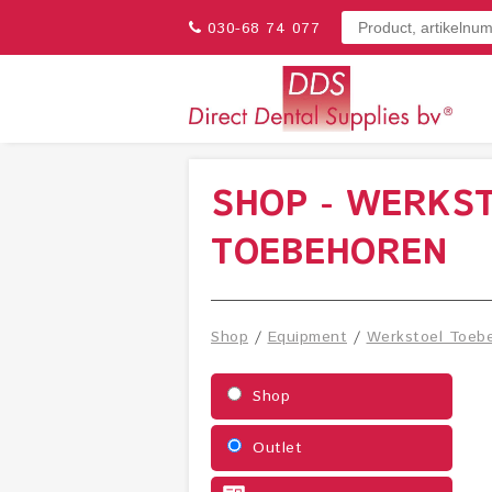
030-68 74 077
SHOP - WERKS
TOEBEHOREN
Shop
/
Equipment
/
Werkstoel Toeb
Shop
Outlet