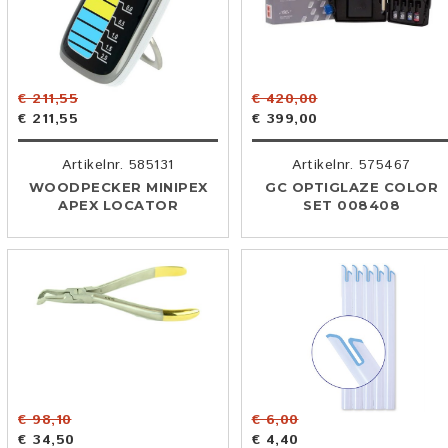
€ 211,55
€ 420,00
€ 211,55
€ 399,00
Artikelnr. 585131
Artikelnr. 575467
WOODPECKER MINIPEX
GC OPTIGLAZE COLOR
APEX LOCATOR
SET 008408
€ 98,10
€ 6,00
€ 34,50
€ 4,40