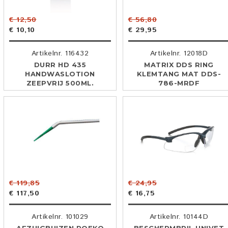
€ 12,50
€ 56,80
€ 10,10
€ 29,95
Artikelnr. 116432
Artikelnr. 12018D
DURR HD 435
MATRIX DDS RING
HANDWASLOTION
KLEMTANG MAT DDS-
ZEEPVRIJ 500ML.
786-MRDF
€ 119,85
€ 24,95
€ 117,50
€ 16,75
Artikelnr. 101029
Artikelnr. 10144D