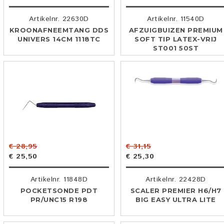
Artikelnr. 22630D
Artikelnr. 11540D
KROONAFNEEMTANG DDS
AFZUIGBUIZEN PREMIUM
UNIVERS 14CM 1118TC
SOFT TIP LATEX-VRIJ
ST001 50ST
€ 28,95
€ 31,15
€ 25,50
€ 25,30
Artikelnr. 11848D
Artikelnr. 22428D
POCKETSONDE PDT
SCALER PREMIER H6/H7
PR/UNC15 R198
BIG EASY ULTRA LITE