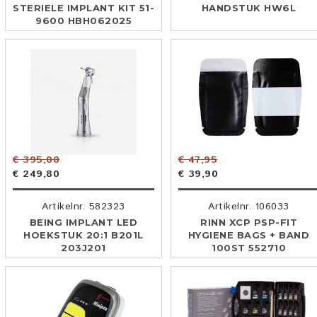
STERIELE IMPLANT KIT 51-
HANDSTUK HW6L
9600 HBH062025
€ 395,00
€ 47,95
€ 249,80
€ 39,90
Artikelnr. 582323
Artikelnr. 106033
BEING IMPLANT LED
RINN XCP PSP-FIT
HOEKSTUK 20:1 B201L
HYGIENE BAGS + BAND
203J201
100ST 552710