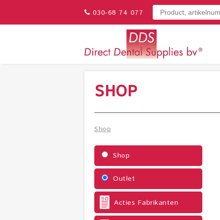
030-68 74 077
SHOP
Shop
Shop
Outlet
Acties Fabrikanten