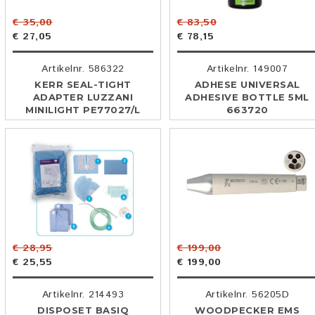
€ 35,00
€ 83,50
€ 27,05
€ 78,15
Artikelnr. 586322
Artikelnr. 149007
KERR SEAL-TIGHT
ADHESE UNIVERSAL
ADAPTER LUZZANI
ADHESIVE BOTTLE 5ML
MINILIGHT PE77027/L
663720
€ 28,95
€ 199,00
€ 25,55
€ 199,00
Artikelnr. 214493
Artikelnr. 56205D
DISPOSET BASIQ
WOODPECKER EMS