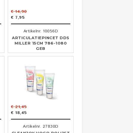
€ 14,90
€ 7,95
Artikelnr. 10056D
ARTICULATIEPINCET DDS
MILLER 15CM 786-1080
GEB
€ 21,45
€ 18,45
Artikelnr. 27830D