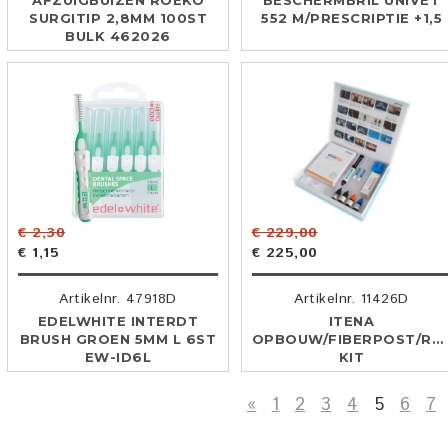
AFZUIGBUIZEN ROEKO
BESCHERMBRIL UNIVET
SURGITIP 2,8MM 100ST
552 M/PRESCRIPTIE +1,5
BULK 462026
€ 2,30
€ 229,00
€ 1,15
€ 225,00
Artikelnr. 47918D
Artikelnr. 11426D
EDELWHITE INTERDT
ITENA
BRUSH GROEN 5MM L 6ST
OPBOUW/FIBERPOST/RE
EW-ID6L
KIT
«
1
2
3
4
5
6
7