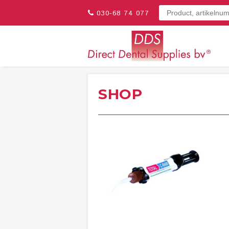
030-68 74 077
SHOP