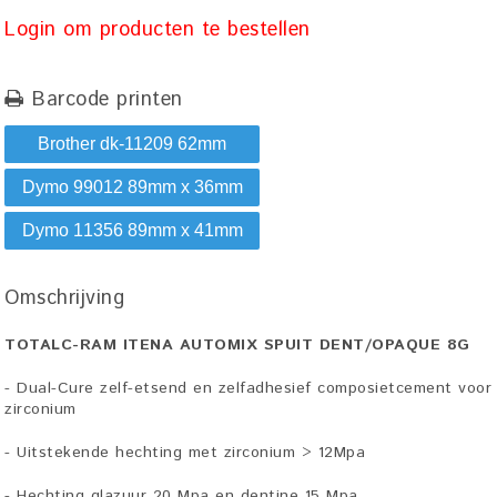
Login om producten te bestellen
Barcode printen
Brother dk-11209 62mm
Dymo 99012 89mm x 36mm
Dymo 11356 89mm x 41mm
Omschrijving
TOTALC-RAM ITENA AUTOMIX SPUIT DENT/OPAQUE 8G
- Dual-Cure zelf-etsend en zelfadhesief composietcement voor 
zirconium
- Uitstekende hechting met zirconium > 12Mpa
- Hechting glazuur 20 Mpa en dentine 15 Mpa